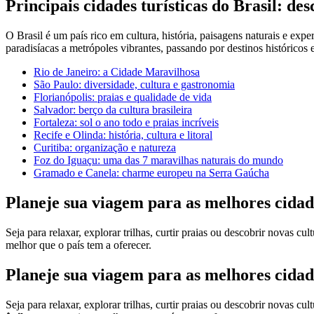
Principais cidades turísticas do Brasil: d
O Brasil é um país rico em cultura, história, paisagens naturais e expe
paradisíacas a metrópoles vibrantes, passando por destinos históricos e
Rio de Janeiro: a Cidade Maravilhosa
São Paulo: diversidade, cultura e gastronomia
Florianópolis: praias e qualidade de vida
Salvador: berço da cultura brasileira
Fortaleza: sol o ano todo e praias incríveis
Recife e Olinda: história, cultura e litoral
Curitiba: organização e natureza
Foz do Iguaçu: uma das 7 maravilhas naturais do mundo
Gramado e Canela: charme europeu na Serra Gaúcha
Planeje sua viagem para as melhores cidad
Seja para relaxar, explorar trilhas, curtir praias ou descobrir novas c
melhor que o país tem a oferecer.
Planeje sua viagem para as melhores cidad
Seja para relaxar, explorar trilhas, curtir praias ou descobrir novas cul