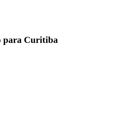
o
para
Curitiba