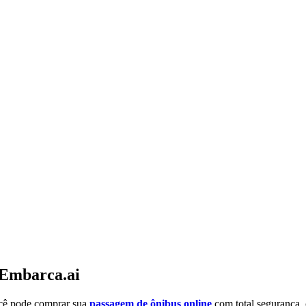
 Embarca.ai
ocê pode comprar sua
passagem de ônibus online
com total segurança,