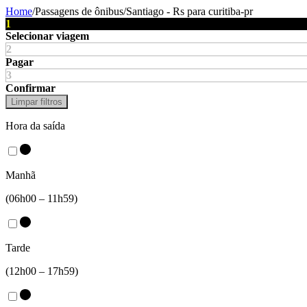
Home
/
Passagens de ônibus
/
Santiago - Rs
para
curitiba-pr
1
Selecionar viagem
2
Pagar
3
Confirmar
Limpar filtros
Hora da saída
Manhã
(06h00 – 11h59)
Tarde
(12h00 – 17h59)