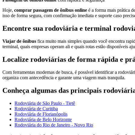
Hoje,
comprar passagem de ônibus online
é a forma mais prática d
isso de forma segura, com confirmação imediata e suporte caso precise
Encontre sua rodoviária e terminal rodovi
Viajar de ônibus
fica muito mais simples quando você encontra rap
terminal, quais empresas operam ali e quais rotas estão disponíveis a
Localize rodoviárias de forma rápida e prá
Com ferramentas modernas de busca, é possível identificar a rodoviári
organiza com antecedência e garante uma viagem mais tranquila.
Conheça algumas das principais rodoviária
Rodoviária de São Paulo - Tietê
Rodoviária de Curitiba
Rodoviária de Florianópolis
Rodoviária de Belo Horizonte
Rodoviária do Rio de Janeiro - Novo Rio