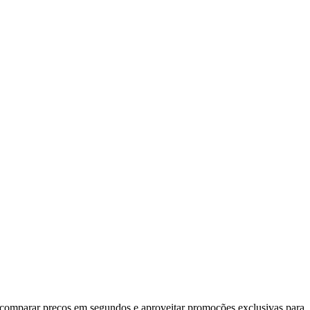
 comparar preços em segundos e aproveitar promoções exclusivas para